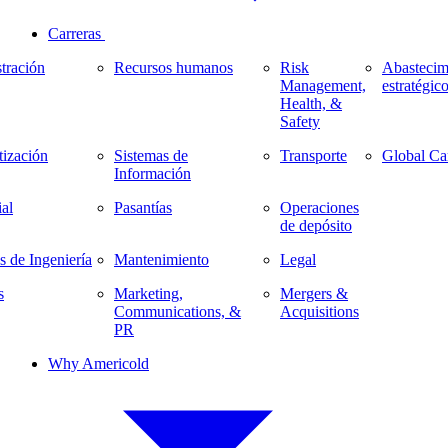
Carreras
tración
Recursos humanos
Risk
Abastecim
Management,
estratégic
Health, &
Safety
ización
Sistemas de
Transporte
Global Ca
Información
al
Pasantías
Operaciones
de depósito
s de Ingeniería
Mantenimiento
Legal
s
Marketing,
Mergers &
Communications, &
Acquisitions
PR
Why Americold