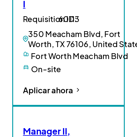
I
60113
350 Meacham Blvd, Fort
Worth, TX 76106, United Stat
Fort Worth Meacham Blvd
On-site
Aplicar ahora
Manager II,