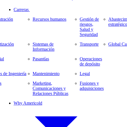
Carreras
tración
Recursos humanos
Gestión de
Abastecim
riesgos,
estratégic
Salud y
Seguridad
ización
Sistemas de
Transporte
Global Ca
Información
al
Pasantías
Operaciones
de depósito
s de Ingeniería
Mantenimiento
Legal
s
Marketing,
Fusiones y
Comunicaciones y
adquisiciones
Relaciones Públicas
Why Americold