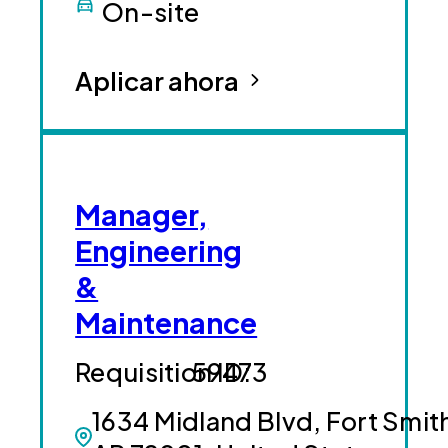
On-site
Aplicar ahora
Manager,
Engineering
&
Maintenance
59473
1634 Midland Blvd, Fort Smit