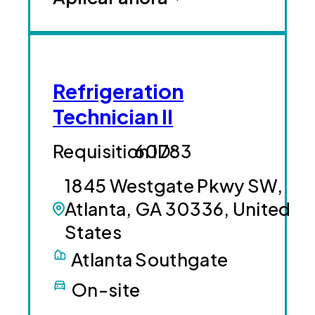
Refrigeration
Technician II
60783
1845 Westgate Pkwy SW,
Atlanta, GA 30336, United
States
Atlanta Southgate
On-site