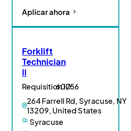
Aplicar ahora
Forklift
Technician
II
60756
264 Farrell Rd, Syracuse, NY
13209, United States
Syracuse