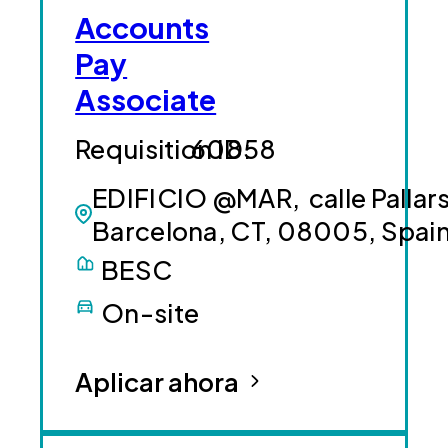
Accounts
Pay
Associate
60858
EDIFICIO @MAR, calle Pallars
Barcelona, CT, 08005, Spai
BESC
On-site
Aplicar ahora