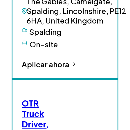
The Gables, Camelgate,
Spalding, Lincolnshire, PE12
6HA, United Kingdom
Spalding
On-site
Aplicar ahora
OTR
Truck
Driver,