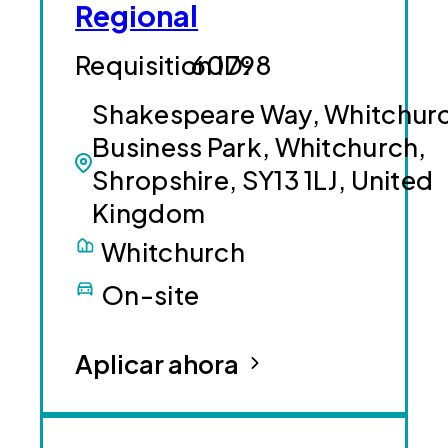
Regional
60798
Shakespeare Way, Whitchur
Business Park, Whitchurch,
Shropshire, SY13 1LJ, United
Kingdom
Whitchurch
On-site
Aplicar ahora