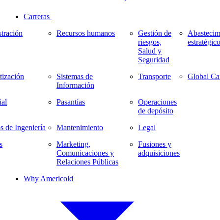
Carreras
tración
Recursos humanos
Gestión de
Abastecim
riesgos,
estratégic
Salud y
Seguridad
ización
Sistemas de
Transporte
Global Ca
Información
al
Pasantías
Operaciones
de depósito
s de Ingeniería
Mantenimiento
Legal
s
Marketing,
Fusiones y
Comunicaciones y
adquisiciones
Relaciones Públicas
Why Americold