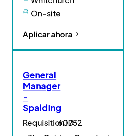
Whitchurch
On-site
Aplicar ahora
General
Manager
-
Spalding
60752