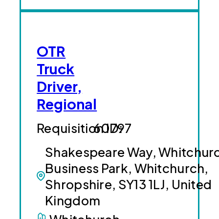
OTR
Truck
Driver,
Regional
60797
Shakespeare Way, Whitchur
Business Park, Whitchurch,
Shropshire, SY13 1LJ, United
Kingdom