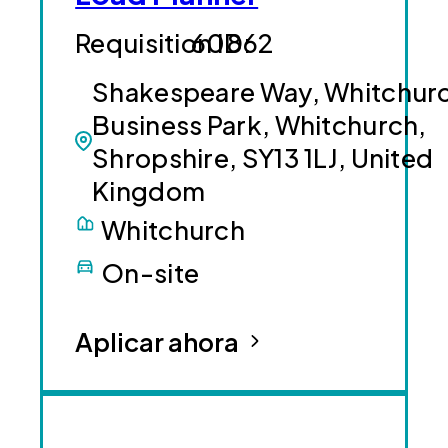
60862
Shakespeare Way, Whitchur
Business Park, Whitchurch,
Shropshire, SY13 1LJ, United
Kingdom
Whitchurch
On-site
Aplicar ahora