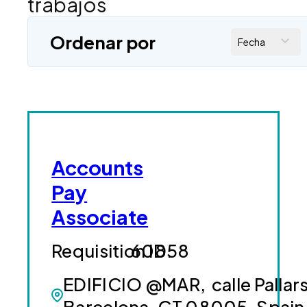
trabajos
Ordenar por
Fecha
Accounts
Pay
Associate
60858
EDIFICIO @MAR, calle Pallars
Barcelona, CT 08005, Spain