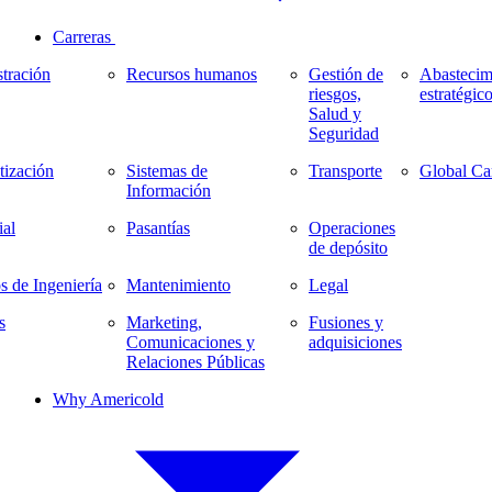
Carreras
tración
Recursos humanos
Gestión de
Abastecim
riesgos,
estratégic
Salud y
Seguridad
ización
Sistemas de
Transporte
Global Ca
Información
al
Pasantías
Operaciones
de depósito
s de Ingeniería
Mantenimiento
Legal
s
Marketing,
Fusiones y
Comunicaciones y
adquisiciones
Relaciones Públicas
Why Americold