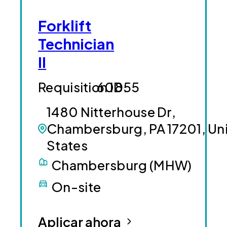
Forklift
Technician
II
60855
1480 Nitterhouse Dr,
Chambersburg, PA 17201, Un
States
Chambersburg (MHW)
On-site
Aplicar ahora