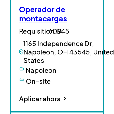
Operador de
montacargas
60945
1165 Independence Dr,
Napoleon, OH 43545, Unite
States
Napoleon
On-site
Aplicar ahora