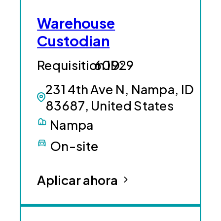
Warehouse
Custodian
60929
231 4th Ave N, Nampa, ID
83687, United States
Nampa
On-site
Aplicar ahora