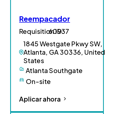
Reempacador
60937
1845 Westgate Pkwy SW,
Atlanta, GA 30336, United
States
Atlanta Southgate
On-site
Aplicar ahora