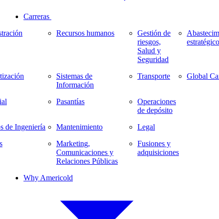
Carreras
tración
Recursos humanos
Gestión de
Abastecim
riesgos,
estratégic
Salud y
Seguridad
ización
Sistemas de
Transporte
Global Ca
Información
al
Pasantías
Operaciones
de depósito
s de Ingeniería
Mantenimiento
Legal
s
Marketing,
Fusiones y
Comunicaciones y
adquisiciones
Relaciones Públicas
Why Americold