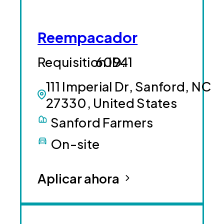
Reempacador
60941
111 Imperial Dr, Sanford, NC
27330, United States
Sanford Farmers
On-site
Aplicar ahora