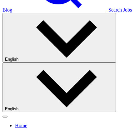
Blog
Search Jobs
English
English
Home