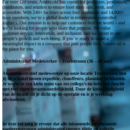
For over 120 years, Americold has connected producers, processors,
distributors, and retailers to ensure food stays safe, fresh, and
accessible. With 240+ facilities across four continents and 14,000+
team members, we’re a global leader in temperature-controlled
logistics. Our mission is to help our customers feed the world – and
we’re looking for people who share that purpose. We value
customer service, innovation, and inclusion, and we invest in our
people’s growth and well-being. If you’re ready to make a
meaningful impact in a company that puts people first, Americold is
the place for you.
Administratief Medewerker – Texelstroom (36 – 40 uur)
Als administratief medewerker op onze locatie Texelstroom ben
jij de schakel tussen expeditie, chauffeurs, planning en klanten.
Je werkt in een klein team van zes collega’s en hebt een functie
met veel eigen verantwoordelijkheid. Door de kleinschaligheid
van de locatie zit je dicht op de operatie en is je werkdag
afwisselend.
In deze rol zorg je ervoor dat alle inkomende en uitgaande
goederenstromen administratief correct, tijdig en volledig