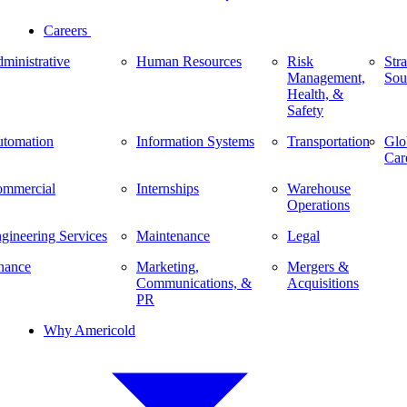
Careers
ministrative
Human Resources
Risk
Stra
Management,
Sou
Health, &
Safety
tomation
Information Systems
Transportation
Glo
Car
mmercial
Internships
Warehouse
Operations
gineering Services
Maintenance
Legal
nance
Marketing,
Mergers &
Communications, &
Acquisitions
PR
Why Americold