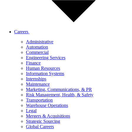
Careers
Administrative
Automation
Commercial
Engineering Services
Finance
Human Resources
Information Systems
Internships
Maintenance
Marketing, Communications, & PR
Risk Management, Health, & Safety
Transportation
Warehouse Operations
Legal
Mergers & Acquisitions
Strategic Sourcing
Global Careers