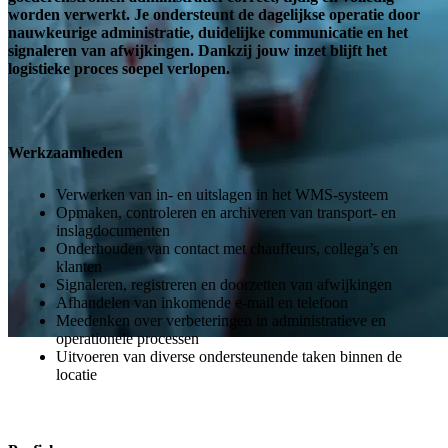
worden verwerkt. Je ondersteunt de dagelijkse operatie door
nauwkeurige administratie, duidelijke communicatie en het
signaleren van afwijkingen. Dankzij jouw inzet blijft het
logistieke proces soepel verlopen.
Werkzaamheden
Verwerken van in- en uitslagen in het WMS-systeem
Opmaken, controleren en archiveren van transport- en
inslagdocumenten
Onderhouden van contact met chauffeurs, collega’s en
klanten
Signaleren, registreren en doorzetten van afwijkingen
Afhandelen van inkomende e-mail en telefoon
Meedenken over verbeteringen in administratieve en
operationele processen
Uitvoeren van diverse ondersteunende taken binnen de
locatie