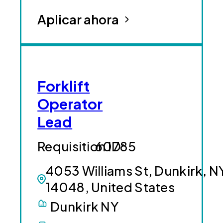
Aplicar ahora
Forklift
Operator
Lead
60785
4053 Williams St, Dunkirk, N
14048, United States
Dunkirk NY