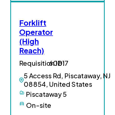
Forklift
Operator
(High
Reach)
60817
5 Access Rd, Piscataway, NJ
08854, United States
Piscataway 5
On-site