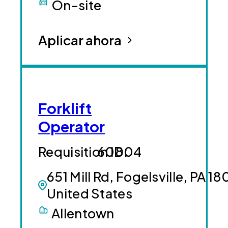
On-site
Aplicar ahora
Forklift
Operator
60804
651 Mill Rd, Fogelsville, PA 18
United States
Allentown