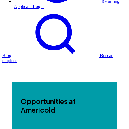
Returning
Applicant Login
Blog
Buscar
empleos
Opportunities at
Americold