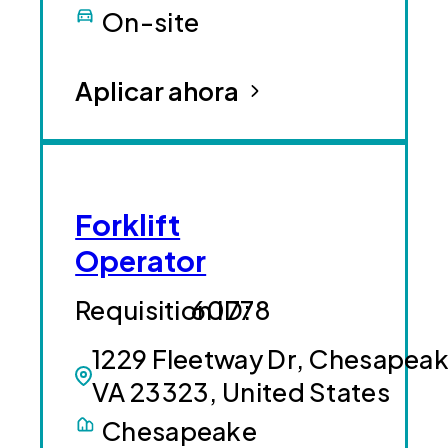
On-site
Aplicar ahora
Forklift
Operator
60778
1229 Fleetway Dr, Chesapeak
VA 23323, United States
Chesapeake