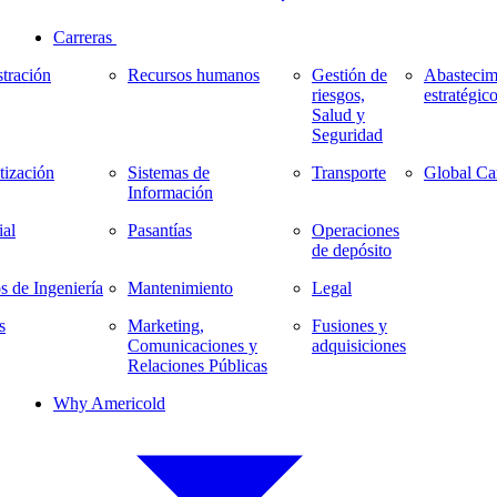
Carreras
tración
Recursos humanos
Gestión de
Abastecim
riesgos,
estratégic
Salud y
Seguridad
ización
Sistemas de
Transporte
Global Ca
Información
al
Pasantías
Operaciones
de depósito
s de Ingeniería
Mantenimiento
Legal
s
Marketing,
Fusiones y
Comunicaciones y
adquisiciones
Relaciones Públicas
Why Americold