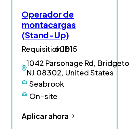
Operador de
montacargas
(Stand-Up)
60815
1042 Parsonage Rd, Bridgeto
NJ 08302, United States
Seabrook
On-site
Aplicar ahora