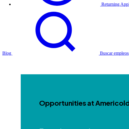
Returning Appl
Blog
Buscar empleos
Opportunities at Americol