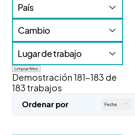
País
Cambio
Lugar de trabajo
Limpiar filtro
Demostración
181
-
183
de
183
trabajos
Ordenar por
Fecha