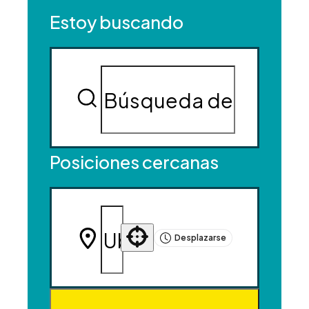
Estoy buscando
Posiciones cercanas
Desplazarse
Use your location