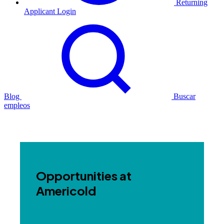
Returning
Applicant Login
Blog
Buscar
empleos
Opportunities at
Americold