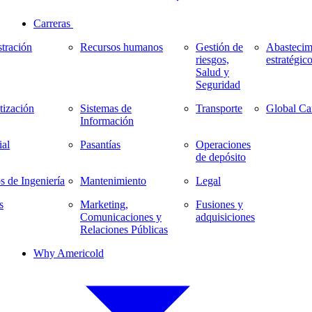
Carreras
tración
Recursos humanos
Gestión de
Abastecim
riesgos,
estratégic
Salud y
Seguridad
ización
Sistemas de
Transporte
Global Ca
Información
al
Pasantías
Operaciones
de depósito
s de Ingeniería
Mantenimiento
Legal
s
Marketing,
Fusiones y
Comunicaciones y
adquisiciones
Relaciones Públicas
Why Americold