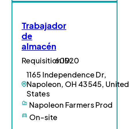
Trabajador
de
almacén
60920
1165 Independence Dr,
Napoleon, OH 43545, Unite
States
Napoleon Farmers Prod
On-site