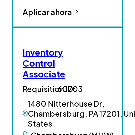
Aplicar ahora
Inventory
Control
Associate
60703
1480 Nitterhouse Dr,
Chambersburg, PA 17201, Un
States