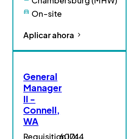
Chambersburg (MHW)
On-site
Aplicar ahora
General
Manager
II -
Connell,
WA
60744