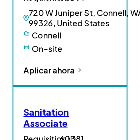
720 W Juniper St, Connell, W
99326, United States
Connell
On-site
Aplicar ahora
Sanitation
Associate
60381