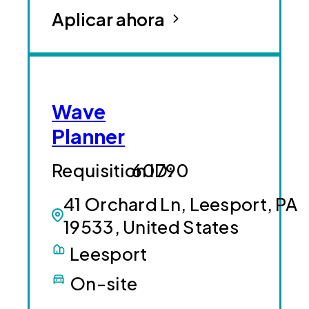
Aplicar ahora
Wave
Planner
60790
41 Orchard Ln, Leesport, PA
19533, United States
Leesport
On-site