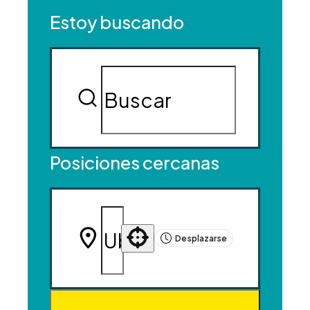
Estoy buscando
Posiciones cercanas
Desplazarse
Use your location