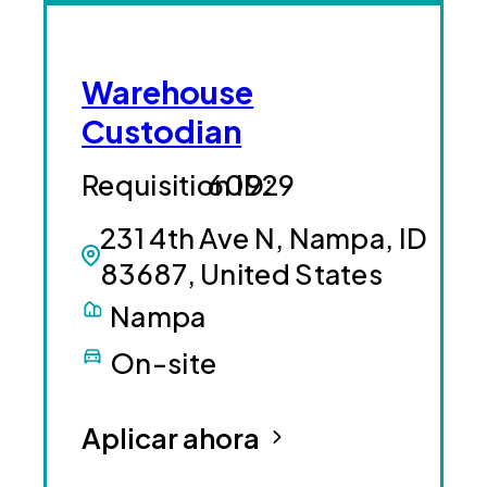
Warehouse
Custodian
60929
231 4th Ave N, Nampa, ID
83687, United States
Nampa
On-site
Aplicar ahora