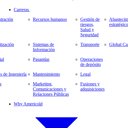
Carreras
tración
Recursos humanos
Gestión de
Abastecim
riesgos,
estratégic
Salud y
Seguridad
ización
Sistemas de
Transporte
Global Ca
Información
al
Pasantías
Operaciones
de depósito
s de Ingeniería
Mantenimiento
Legal
s
Marketing,
Fusiones y
Comunicaciones y
adquisiciones
Relaciones Públicas
Why Americold