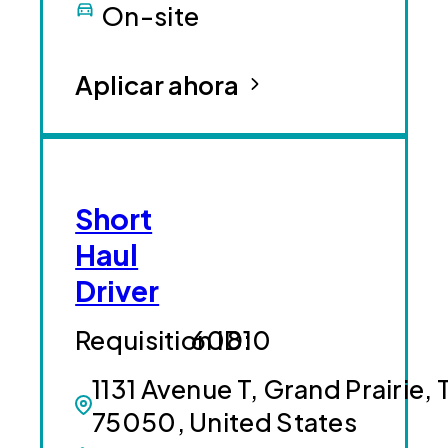
On-site
Aplicar ahora
Short
Haul
Driver
60810
1131 Avenue T, Grand Prairie, 
75050, United States