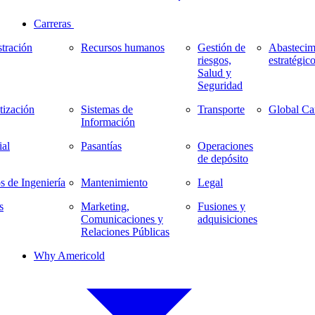
Carreras
tración
Recursos humanos
Gestión de
Abastecim
riesgos,
estratégic
Salud y
Seguridad
ización
Sistemas de
Transporte
Global Ca
Información
al
Pasantías
Operaciones
de depósito
s de Ingeniería
Mantenimiento
Legal
s
Marketing,
Fusiones y
Comunicaciones y
adquisiciones
Relaciones Públicas
Why Americold