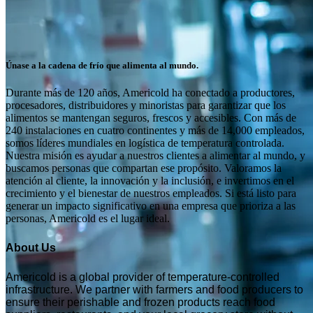
Únase a la cadena de frío que alimenta al mundo.
Durante más de 120 años, Americold ha conectado a productores,
procesadores, distribuidores y minoristas para garantizar que los
alimentos se mantengan seguros, frescos y accesibles. Con más de
240 instalaciones en cuatro continentes y más de 14,000 empleados,
somos líderes mundiales en logística de temperatura controlada.
Nuestra misión es ayudar a nuestros clientes a alimentar al mundo, y
buscamos personas que compartan ese propósito. Valoramos la
atención al cliente, la innovación y la inclusión, e invertimos en el
crecimiento y el bienestar de nuestros empleados. Si está listo para
generar un impacto significativo en una empresa que prioriza a las
personas, Americold es el lugar ideal.
About Us
Americold is a global provider of temperature-controlled
infrastructure. We partner with farmers and food producers to
ensure their perishable and frozen products reach food