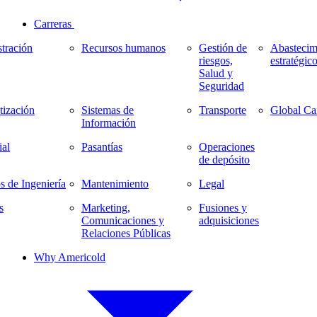
Carreras
tración
Recursos humanos
Gestión de
Abastecim
riesgos,
estratégic
Salud y
Seguridad
ización
Sistemas de
Transporte
Global Ca
Información
al
Pasantías
Operaciones
de depósito
s de Ingeniería
Mantenimiento
Legal
s
Marketing,
Fusiones y
Comunicaciones y
adquisiciones
Relaciones Públicas
Why Americold