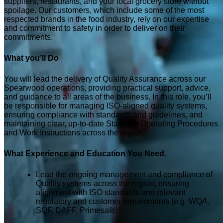
suppliers, restaurants, and your local grocery store without
spoilage. Our customers, which include some of the most
respected brands in the food industry, rely on our expertise
and commitment to safety in order to deliver on their
commitments.
What you’ll Do
You will lead the delivery of Quality Assurance across our
Spearwood operations, providing practical support, advice,
and guidance to all areas of the business. In this role, you’ll
be responsible for managing ISO-aligned quality systems,
ensuring compliance with standards and guidelines, and
maintaining clear, up-to-date Standard Operating Procedures
and Work Instructions across the region.
What Experience and Education You Need
.
Lead the ongoing management and compliance of
Quality systems across the region, ensuring
alignment with ISO standards and relevant
regulatory and customer requirements (e.g. WQA,
SQF, DAFF, Primesafe).