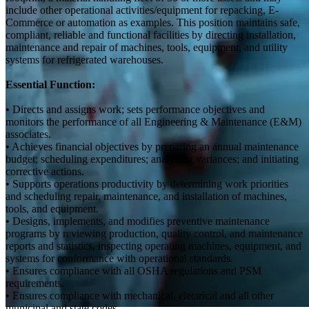
include other operational activities/equipment for repacking, E-
Commerce or automation as examples. This position maintains safe,
compliant, reliable and functional facilities by directing installation,
maintenance and repair of machines, tools, equipment, and utility
systems for refrigerated warehouses.
Essential Function:
• Directs and assigns work; sets performance objectives and
monitors the performance of all Engineering & Maintenance (E&M)
associates.
• Achieves financial objectives by preparing an annual maintenance
budget; scheduling expenditures; analyzing variances; and initiating
corrective actions.
• Supports operations productivity by determining work priorities
and scheduling repair, maintenance, and installation of machines,
tools, and equipment.
• Designs, implements, and modifies preventive maintenance
programs by reviewing production, quality control, and maintenance
reports and statistics, inspecting operating machines, equipment, and
systems for conformance with operational standards.
• Ensures compliance with all OSHA regulations and PSM
requirements.
• Ensures compliance with mechanical, electrical and all other
municipal and state codes.