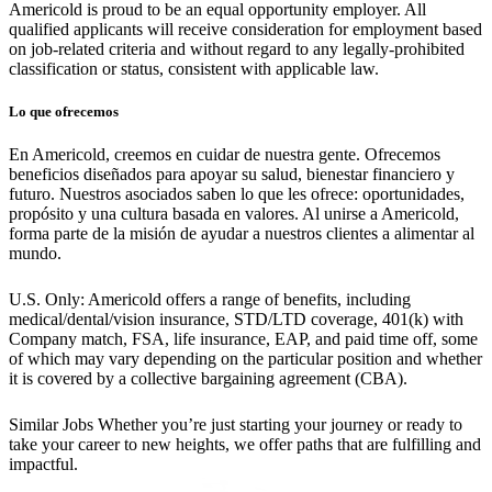
Americold is proud to be an equal opportunity employer. All
qualified applicants will receive consideration for employment based
on job-related criteria and without regard to any legally-prohibited
classification or status, consistent with applicable law.
Lo que ofrecemos
En Americold, creemos en cuidar de nuestra gente. Ofrecemos
beneficios diseñados para apoyar su salud, bienestar financiero y
futuro. Nuestros asociados saben lo que les ofrece: oportunidades,
propósito y una cultura basada en valores. Al unirse a Americold,
forma parte de la misión de ayudar a nuestros clientes a alimentar al
mundo.
U.S. Only: Americold offers a range of benefits, including
medical/dental/vision insurance, STD/LTD coverage, 401(k) with
Company match, FSA, life insurance, EAP, and paid time off, some
of which may vary depending on the particular position and whether
it is covered by a collective bargaining agreement (CBA).
Similar Jobs
Whether you’re just starting your journey or ready to
take your career to new heights, we offer paths that are fulfilling and
impactful.