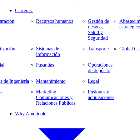
Carreras
tración
Recursos humanos
Gestión de
Abastecim
riesgos,
estratégic
Salud y
Seguridad
ización
Sistemas de
Transporte
Global Ca
Información
al
Pasantías
Operaciones
de depósito
s de Ingeniería
Mantenimiento
Legal
s
Marketing,
Fusiones y
Comunicaciones y
adquisiciones
Relaciones Públicas
Why Americold