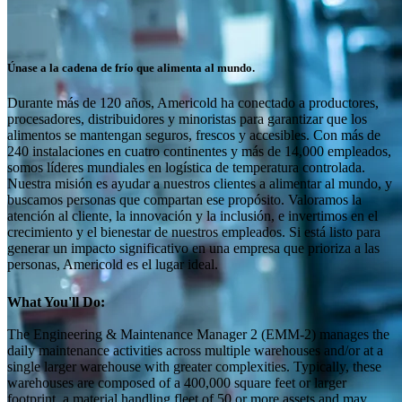
Únase a la cadena de frío que alimenta al mundo.
Durante más de 120 años, Americold ha conectado a productores,
procesadores, distribuidores y minoristas para garantizar que los
alimentos se mantengan seguros, frescos y accesibles. Con más de
240 instalaciones en cuatro continentes y más de 14,000 empleados,
somos líderes mundiales en logística de temperatura controlada.
Nuestra misión es ayudar a nuestros clientes a alimentar al mundo, y
buscamos personas que compartan ese propósito. Valoramos la
atención al cliente, la innovación y la inclusión, e invertimos en el
crecimiento y el bienestar de nuestros empleados. Si está listo para
generar un impacto significativo en una empresa que prioriza a las
personas, Americold es el lugar ideal.
What You'll Do:
The Engineering & Maintenance Manager 2 (EMM-2) manages the
daily maintenance activities across multiple warehouses and/or at a
single larger warehouse with greater complexities. Typically, these
warehouses are composed of a 400,000 square feet or larger
footprint, a material handling fleet of 50 or more assets and may