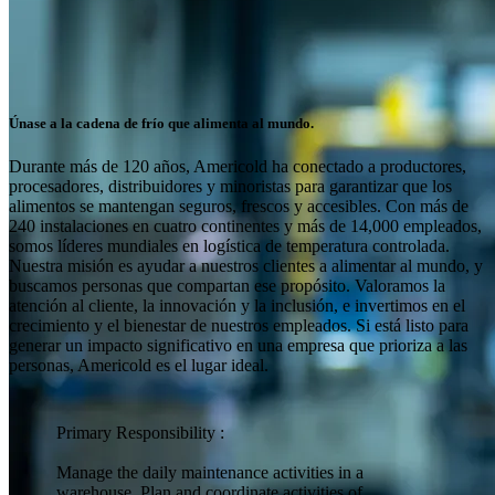
Únase a la cadena de frío que alimenta al mundo.
Durante más de 120 años, Americold ha conectado a productores,
procesadores, distribuidores y minoristas para garantizar que los
alimentos se mantengan seguros, frescos y accesibles. Con más de
240 instalaciones en cuatro continentes y más de 14,000 empleados,
somos líderes mundiales en logística de temperatura controlada.
Nuestra misión es ayudar a nuestros clientes a alimentar al mundo, y
buscamos personas que compartan ese propósito. Valoramos la
atención al cliente, la innovación y la inclusión, e invertimos en el
crecimiento y el bienestar de nuestros empleados. Si está listo para
generar un impacto significativo en una empresa que prioriza a las
personas, Americold es el lugar ideal.
Primary Responsibility :
Manage the daily maintenance activities in a
warehouse. Plan and coordinate activities of