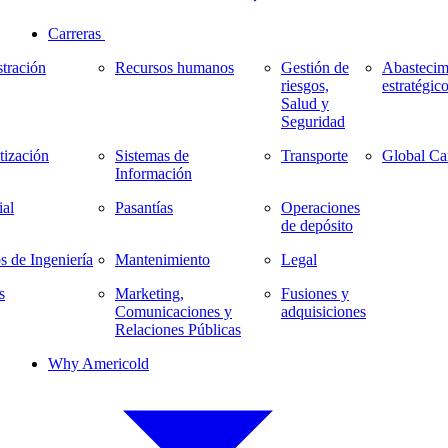
Carreras
tración
Recursos humanos
Gestión de
Abastecim
riesgos,
estratégic
Salud y
Seguridad
ización
Sistemas de
Transporte
Global Ca
Información
al
Pasantías
Operaciones
de depósito
s de Ingeniería
Mantenimiento
Legal
s
Marketing,
Fusiones y
Comunicaciones y
adquisiciones
Relaciones Públicas
Why Americold