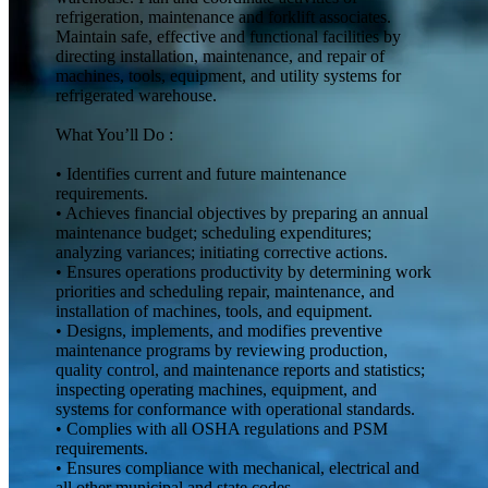
refrigeration, maintenance and forklift associates.
Maintain safe, effective and functional facilities by
directing installation, maintenance, and repair of
machines, tools, equipment, and utility systems for
refrigerated warehouse.
What You’ll Do :
• Identifies current and future maintenance
requirements.
• Achieves financial objectives by preparing an annual
maintenance budget; scheduling expenditures;
analyzing variances; initiating corrective actions.
• Ensures operations productivity by determining work
priorities and scheduling repair, maintenance, and
installation of machines, tools, and equipment.
• Designs, implements, and modifies preventive
maintenance programs by reviewing production,
quality control, and maintenance reports and statistics;
inspecting operating machines, equipment, and
systems for conformance with operational standards.
• Complies with all OSHA regulations and PSM
requirements.
• Ensures compliance with mechanical, electrical and
all other municipal and state codes.