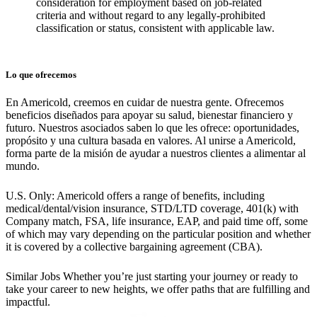
consideration for employment based on job-related
criteria and without regard to any legally-prohibited
classification or status, consistent with applicable law.
Lo que ofrecemos
En Americold, creemos en cuidar de nuestra gente. Ofrecemos
beneficios diseñados para apoyar su salud, bienestar financiero y
futuro. Nuestros asociados saben lo que les ofrece: oportunidades,
propósito y una cultura basada en valores. Al unirse a Americold,
forma parte de la misión de ayudar a nuestros clientes a alimentar al
mundo.
U.S. Only: Americold offers a range of benefits, including
medical/dental/vision insurance, STD/LTD coverage, 401(k) with
Company match, FSA, life insurance, EAP, and paid time off, some
of which may vary depending on the particular position and whether
it is covered by a collective bargaining agreement (CBA).
Similar Jobs
Whether you’re just starting your journey or ready to
take your career to new heights, we offer paths that are fulfilling and
impactful.