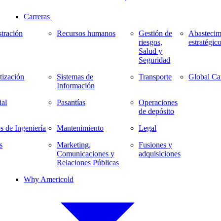
Carreras
tración
Recursos humanos
Gestión de
Abastecim
riesgos,
estratégic
Salud y
Seguridad
ización
Sistemas de
Transporte
Global Ca
Información
al
Pasantías
Operaciones
de depósito
s de Ingeniería
Mantenimiento
Legal
s
Marketing,
Fusiones y
Comunicaciones y
adquisiciones
Relaciones Públicas
Why Americold