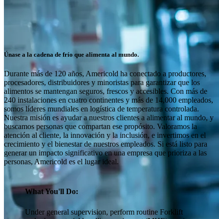
Únase a la cadena de frío que alimenta al mundo.
Durante más de 120 años, Americold ha conectado a productores,
procesadores, distribuidores y minoristas para garantizar que los
alimentos se mantengan seguros, frescos y accesibles. Con más de
240 instalaciones en cuatro continentes y más de 14,000 empleados,
somos líderes mundiales en logística de temperatura controlada.
Nuestra misión es ayudar a nuestros clientes a alimentar al mundo, y
buscamos personas que compartan ese propósito. Valoramos la
atención al cliente, la innovación y la inclusión, e invertimos en el
crecimiento y el bienestar de nuestros empleados. Si está listo para
generar un impacto significativo en una empresa que prioriza a las
personas, Americold es el lugar ideal.
What You'll Do:
Under general supervision, perform routine Forklift