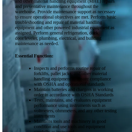
and other material handling equipment (MHE) repairs
and preventative maintenance throughout the
warehouse. Provide maintenance support as necessary
to ensure operational objectives are met. Perform basic
troubleshooting and repair of material handling
equipment and other powered industrial equipment as
assigned. Perform general refrigeration, dock
door/leveler, plumbing, electrical, and building
maintenance as needed.
Essential Function:
Inspects and performs routine repair of
forklifts, pallet jacks, and other material
handling equipment to ensure compliance
with OSHA and operational standards
Maintain batteries and chargers in working
order in accordance with OSHA Standards
Tests, maintains, and evaluates equipment
performance using instruments such as
voltmeters, ohmmeters, and any other testing
instruments
Maintains tools and machinery in good
condition and use tools and equipment
carefully as instructed