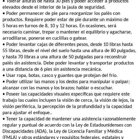
• Tolerar alturas de hasta 30 pies y poder acceder a productos
elevados desde el interior de la jaula de seguridad.
• Poder permanecer de pie para reorganizar los palés con
productos. Requiere poder estar de pie durante un máximo de
5 horas en turnos de 8, 10 y 12 horas. En ocasiones, será
necesario caminar, trepar o mantener el equilibrio y agacharse,
arrodillarse, ponerse en cuclillas o gatear.
• Poder levantar cajas de diferentes pesos, desde 10 libras hasta
55 libras, desde el nivel del suelo hasta una altura de 80 pulgadas,
y hasta 70 libras a una altura de 50 pulgadas para reconstruir
palés sin asistencia. Debe poder levantar y transportar productos
a una distancia de 6 pies sin asistencia mecánica.
• Usar ropa, botas, casco y guantes que protejan del frío.
• Poder utilizar las manos y los dedos para manipular o palpar;
alcanzar con las manos y los brazos; hablar o escuchar.
• Poseer las capacidades visuales específicas que requiere este
trabajo las cuales incluyen la visión de cerca, la visión de lejos, la
visión periférica, la percepción de la profundidad y la capacidad
para ajustar el enfoque..
• Tener la capacidad de mantener una asistencia razonablemente
regular y puntual de acuerdo con la Ley de Estadounidenses con
Discapacidades (ADA), la Ley de Licencia Familiar y Médica
(FMLA) y otros estándares y requisitos federales, estatales y