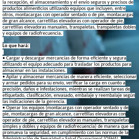
la recepción, el almacenamiento y el envío seguros y precisos de
productos alimenticios utilizando equipos que incluyen, entre
otros, montacargas con operador sentado o de pie, montacargas
de gran alcance, carretillas elevadoras con operador de pie,
carretillas elevadoras manuales, transpaletas, transpaletas dobles
y equipos de radiofrecuencia.
Lo que hará:
• Cargar y descargar mercancías de forma eficiente y segura
utilizando el equipo adecuado para trasladar los productos para
almacenar en las instalaciones.
• Apilar y almacenar mercancías de manera eficiente, seleccionar
y armar pedidos para su envío, verificar la carga en cuanto a
precisión, daños e infestaciones, mientras se realizan tareas de
etiquetado, clasificación, envasado, embalaje y reembalaje según
las indicaciones de la gerencia.
• Operar los equipos (montacargas con operador sentado y de
pie, montacargas de gran alcance, carretillas elevadoras con
operador de pie, carretillas elevadoras manuales, transpaletas
simples y dobles y equipos de radiofrecuencia) de manera que se
promueva la seguridad, en cumplimiento con las normas de la
Administración de Seguridad y Salud Ocupacional (OSHA).