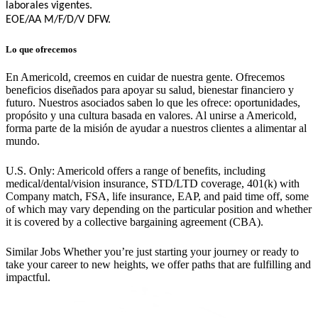
laborales vigentes.
EOE/AA M/F/D/V DFW.
Lo que ofrecemos
En Americold, creemos en cuidar de nuestra gente. Ofrecemos
beneficios diseñados para apoyar su salud, bienestar financiero y
futuro. Nuestros asociados saben lo que les ofrece: oportunidades,
propósito y una cultura basada en valores. Al unirse a Americold,
forma parte de la misión de ayudar a nuestros clientes a alimentar al
mundo.
U.S. Only: Americold offers a range of benefits, including
medical/dental/vision insurance, STD/LTD coverage, 401(k) with
Company match, FSA, life insurance, EAP, and paid time off, some
of which may vary depending on the particular position and whether
it is covered by a collective bargaining agreement (CBA).
Similar Jobs
Whether you’re just starting your journey or ready to
take your career to new heights, we offer paths that are fulfilling and
impactful.