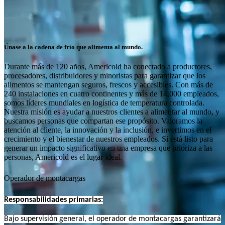
Únase a la cadena de frío que alimenta al mundo.
Durante más de 120 años, Americold ha conectado a productores,
procesadores, distribuidores y minoristas para garantizar que los
alimentos se mantengan seguros, frescos y accesibles. Con más de
240 instalaciones en cuatro continentes y más de 14,000 empleados,
somos líderes mundiales en logística de temperatura controlada.
Nuestra misión es ayudar a nuestros clientes a alimentar al mundo, y
buscamos personas que compartan ese propósito. Valoramos la
atención al cliente, la innovación y la inclusión, e invertimos en el
crecimiento y el bienestar de nuestros empleados. Si está listo para
generar un impacto significativo en una empresa que prioriza a las
personas, Americold es el lugar ideal.
Operador de montacargas
Responsabilidades primarias:
Bajo supervisión general, el operador de montacargas garantizará