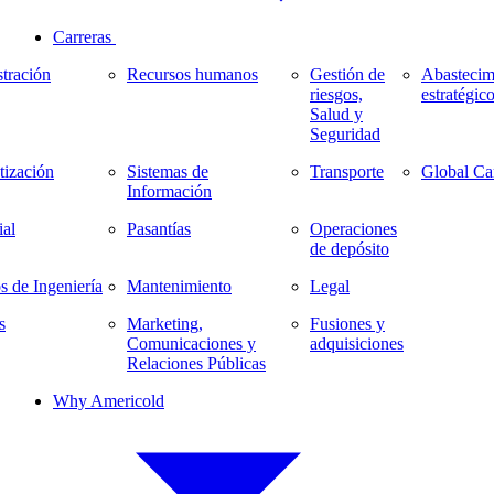
Carreras
tración
Recursos humanos
Gestión de
Abastecim
riesgos,
estratégic
Salud y
Seguridad
ización
Sistemas de
Transporte
Global Ca
Información
al
Pasantías
Operaciones
de depósito
s de Ingeniería
Mantenimiento
Legal
s
Marketing,
Fusiones y
Comunicaciones y
adquisiciones
Relaciones Públicas
Why Americold