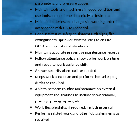
pyrometers, and pressure gauges
Maintain tools and machinery in good condition and
use tools and equipment carefully as instructed.
Maintain batteries and chargers in working order in
accordance with OSHA Standard.
Conducts test of safety equipment (Exit signs, fire
extinguishers, sprinkler systems, etc.) to ensure
OHSA and operational standards.
Maintains accurate preventive maintenance records
Follow attendance policy, show up for work on time
and ready to work assigned shift.
Answer security alarm calls as needed.
Keeps work area clean and performs housekeeping
duties as required.
Able to perform routine maintenance on external
equipment and grounds to include snow removal,
painting, paving repairs, etc.
Work flexible shifts, if required, including on call
Performs related work and other job assignments as
required