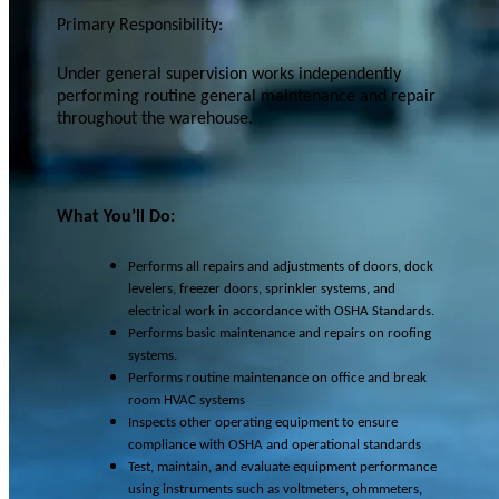
Primary Responsibility:
Under general supervision works independently
performing routine general maintenance and repair
throughout the warehouse.
What You’ll Do:
Performs all repairs and adjustments of doors, dock
levelers, freezer doors, sprinkler systems, and
electrical work in accordance with OSHA Standards.
Performs basic maintenance and repairs on roofing
systems.
Performs routine maintenance on office and break
room HVAC systems
Inspects other operating equipment to ensure
compliance with OSHA and operational standards
Test, maintain, and evaluate equipment performance
using instruments such as voltmeters, ohmmeters,