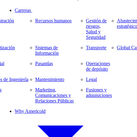
Carreras
tración
Recursos humanos
Gestión de
Abastecim
riesgos,
estratégic
Salud y
Seguridad
ización
Sistemas de
Transporte
Global Ca
Información
al
Pasantías
Operaciones
de depósito
s de Ingeniería
Mantenimiento
Legal
s
Marketing,
Fusiones y
Comunicaciones y
adquisiciones
Relaciones Públicas
Why Americold