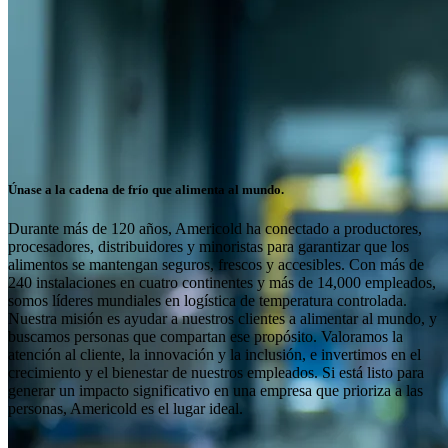
Únase a la cadena de frío que alimenta al mundo.
Durante más de 120 años, Americold ha conectado a productores,
procesadores, distribuidores y minoristas para garantizar que los
alimentos se mantengan seguros, frescos y accesibles. Con más de
240 instalaciones en cuatro continentes y más de 14,000 empleados,
somos líderes mundiales en logística de temperatura controlada.
Nuestra misión es ayudar a nuestros clientes a alimentar al mundo, y
buscamos personas que compartan ese propósito. Valoramos la
atención al cliente, la innovación y la inclusión, e invertimos en el
crecimiento y el bienestar de nuestros empleados. Si está listo para
generar un impacto significativo en una empresa que prioriza a las
personas, Americold es el lugar ideal.